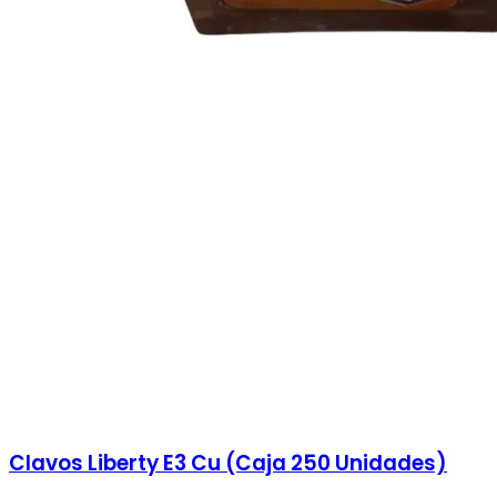
Clavos Liberty E3 Cu (Caja 250 Unidades)