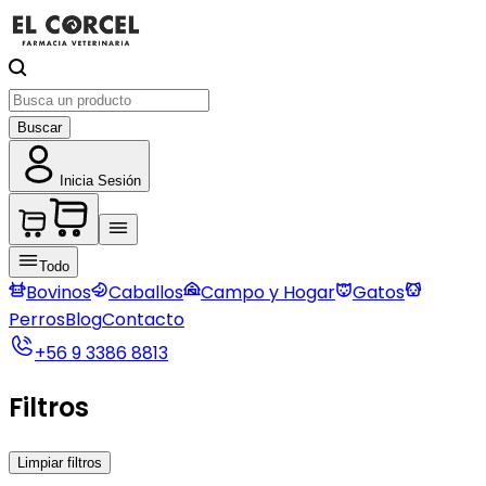
Buscar
Inicia Sesión
Todo
Bovinos
Caballos
Campo y Hogar
Gatos
Perros
Blog
Contacto
+56 9 3386 8813
Filtros
Limpiar filtros