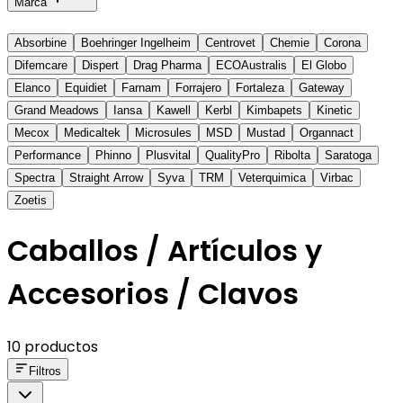
Marca
Absorbine
Boehringer Ingelheim
Centrovet
Chemie
Corona
Difemcare
Dispert
Drag Pharma
ECOAustralis
El Globo
Elanco
Equidiet
Farnam
Forrajero
Fortaleza
Gateway
Grand Meadows
Iansa
Kawell
Kerbl
Kimbapets
Kinetic
Mecox
Medicaltek
Microsules
MSD
Mustad
Organnact
Performance
Phinno
Plusvital
QualityPro
Ribolta
Saratoga
Spectra
Straight Arrow
Syva
TRM
Veterquimica
Virbac
Zoetis
Caballos / Artículos y
Accesorios / Clavos
10 productos
Filtros