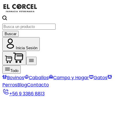
Buscar
Inicia Sesión
Todo
Bovinos
Caballos
Campo y Hogar
Gatos
Perros
Blog
Contacto
+56 9 3386 8813