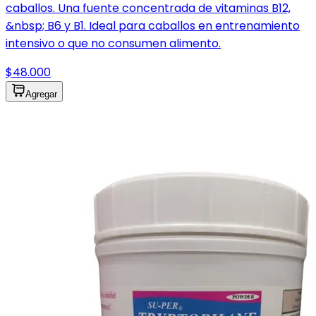
caballos. Una fuente concentrada de vitaminas B12,
&nbsp; B6 y B1. Ideal para caballos en entrenamiento
intensivo o que no consumen alimento.
$48.000
Agregar