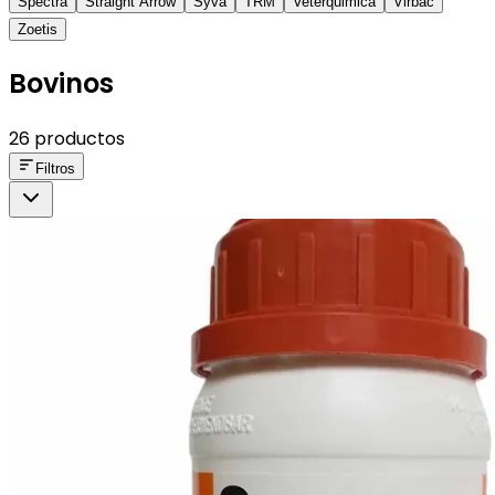
Spectra
Straight Arrow
Syva
TRM
Veterquimica
Virbac
Zoetis
Bovinos
26 productos
Filtros