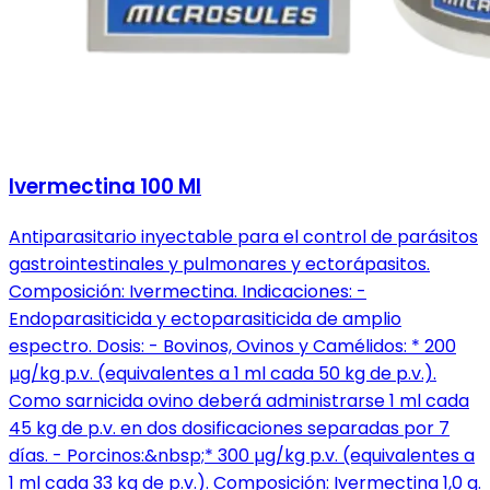
Ivermectina 100 Ml
Antiparasitario inyectable para el control de parásitos
gastrointestinales y pulmonares y ectorápasitos.
Composición: Ivermectina. Indicaciones: -
Endoparasiticida y ectoparasiticida de amplio
espectro. Dosis: - Bovinos, Ovinos y Camélidos: * 200
µg/kg p.v. (equivalentes a 1 ml cada 50 kg de p.v.).
Como sarnicida ovino deberá administrarse 1 ml cada
45 kg de p.v. en dos dosificaciones separadas por 7
días. - Porcinos:&nbsp;* 300 µg/kg p.v. (equivalentes a
1 ml cada 33 kg de p.v.). Composición: Ivermectina 1,0 g.