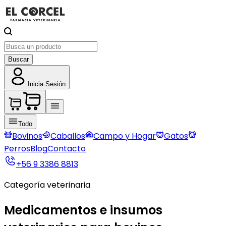
Buscar
Inicia Sesión
Todo
Bovinos
Caballos
Campo y Hogar
Gatos
Perros
Blog
Contacto
+56 9 3386 8813
Categoría veterinaria
Medicamentos e insumos