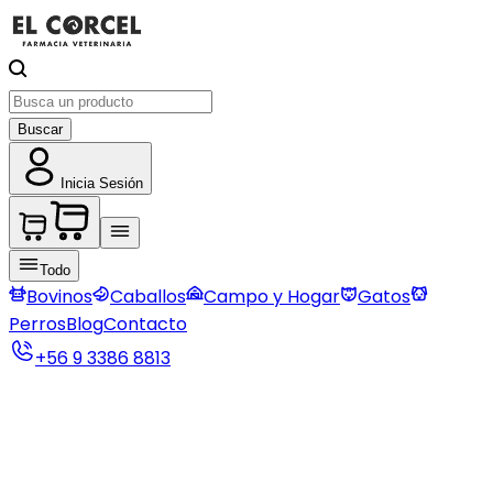
Buscar
Inicia Sesión
Todo
Bovinos
Caballos
Campo y Hogar
Gatos
Perros
Blog
Contacto
+56 9 3386 8813