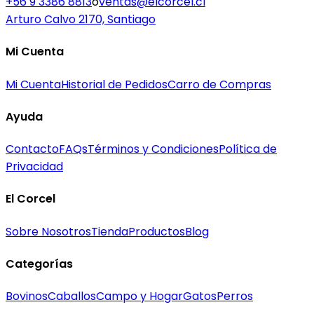
+56 9 3386 8813
o
ventas@elcorcel.cl
Arturo Calvo 2170, Santiago
Mi Cuenta
Mi Cuenta
Historial de Pedidos
Carro de Compras
Ayuda
Contacto
FAQs
Términos y Condiciones
Política de
Privacidad
El Corcel
Sobre Nosotros
Tienda
Productos
Blog
Categorías
Bovinos
Caballos
Campo y Hogar
Gatos
Perros