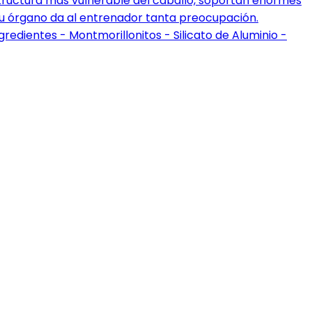
structura más vulnerable del caballo, soportan enormes
 u órgano da al entrenador tanta preocupación.
edientes - Montmorillonitos - Silicato de Aluminio -