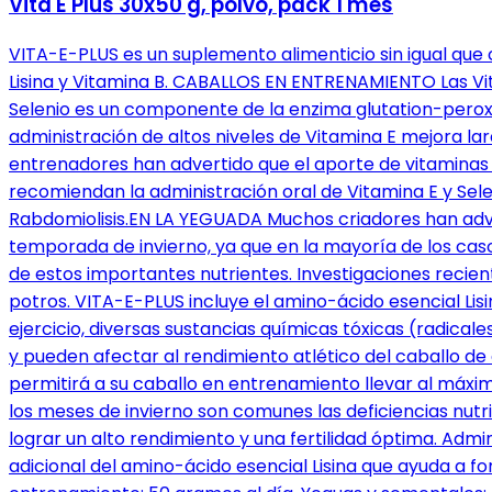
Vita E Plus 30x50 g, polvo, pack 1 mes
VITA-E-PLUS es un suplemento alimenticio sin igual que c
Lisina y Vitamina B. CABALLOS EN ENTRENAMIENTO Las Vita
Selenio es un componente de la enzima glutation-peroxid
administración de altos niveles de Vitamina E mejora l
entrenadores han advertido que el aporte de vitaminas B
recomiendan la administración oral de Vitamina E y Sel
Rabdomiolisis.EN LA YEGUADA Muchos criadores han adver
temporada de invierno, ya que en la mayoría de los caso
de estos importantes nutrientes. Investigaciones recien
potros. VITA-E-PLUS incluye el amino-ácido esencial Lis
ejercicio, diversas sustancias químicas tóxicas (radicale
y pueden afectar al rendimiento atlético del caballo d
permitirá a su caballo en entrenamiento llevar al máxi
los meses de invierno son comunes las deficiencias nutri
lograr un alto rendimiento y una fertilidad óptima. Adm
adicional del amino-ácido esencial Lisina que ayuda a fo