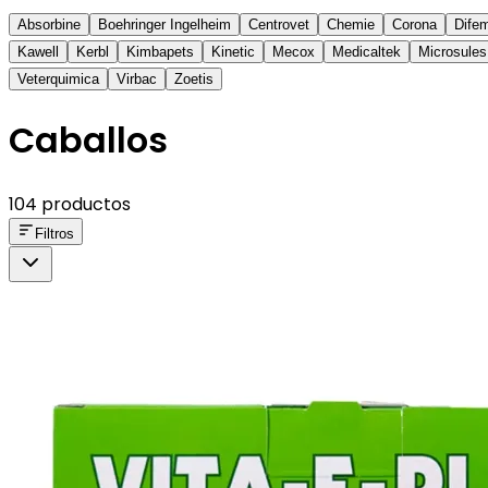
Absorbine
Boehringer Ingelheim
Centrovet
Chemie
Corona
Dife
Kawell
Kerbl
Kimbapets
Kinetic
Mecox
Medicaltek
Microsules
Veterquimica
Virbac
Zoetis
Caballos
104 productos
Filtros