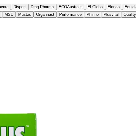
mcare
Dispert
Drag Pharma
ECOAustralis
El Globo
Elanco
Equidi
MSD
Mustad
Organnact
Performance
Phinno
Plusvital
Qualit