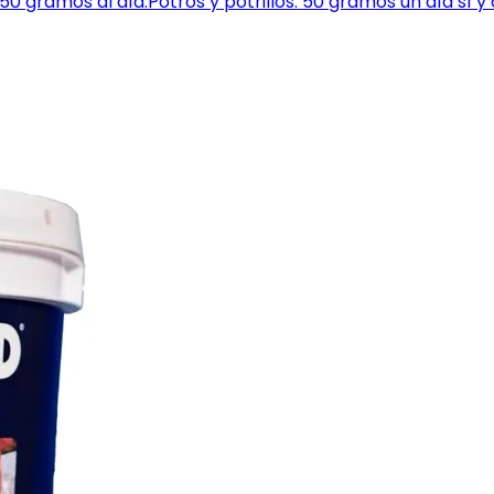
 gramos al día.Potros y potrillos: 50 gramos un día sí y 