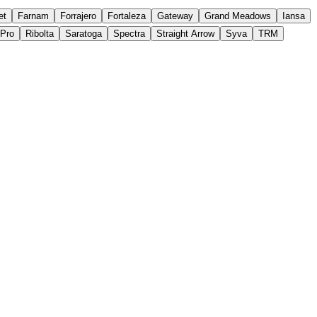
et
Farnam
Forrajero
Fortaleza
Gateway
Grand Meadows
Iansa
yPro
Ribolta
Saratoga
Spectra
Straight Arrow
Syva
TRM