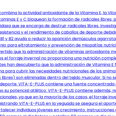
ombina la actividad antioxidante de la Vitamina E, la Vita
minas E y C bloquean la formación de radicales libres, p
asa que se encarga de destruir radicales libres. Investig
aresistencia y el rendimiento de caballos de deporte deb
1 y B2 ayuda a reducir la aparición demúsculos agarrotad
enio para eltratamiento y prevención de miopatías nutric
tido que la administración de vitaminas antoxidante mejo
s el forraje invernal no proporciona una nutrición compl
tes han descubierto que la administración de Vitamina E 
ina para cubrir las necesidades nutricionales de los ani
s libres) son eliminadas dentro del tejido muscular. Si no
e deporte. VITA-E-PLUS contiene una fuente concentrada 
mo su potencial atlético. VITA-E-PLUS contiene además, 
cionales, ya que en la mayoría de los casos, el forraje i
inistrando VITA-E-PLUS en la yeguada se asegura el aport
rtalecer individuos jóvenes en crecimiento. Instrucciones