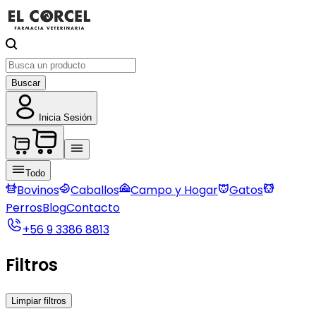
Buscar
Inicia Sesión
Todo
Bovinos
Caballos
Campo y Hogar
Gatos
Perros
Blog
Contacto
+56 9 3386 8813
Filtros
Limpiar filtros