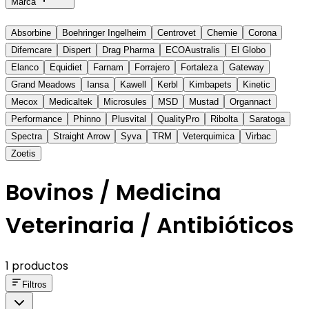
Marca
Absorbine
Boehringer Ingelheim
Centrovet
Chemie
Corona
Difemcare
Dispert
Drag Pharma
ECOAustralis
El Globo
Elanco
Equidiet
Farnam
Forrajero
Fortaleza
Gateway
Grand Meadows
Iansa
Kawell
Kerbl
Kimbapets
Kinetic
Mecox
Medicaltek
Microsules
MSD
Mustad
Organnact
Performance
Phinno
Plusvital
QualityPro
Ribolta
Saratoga
Spectra
Straight Arrow
Syva
TRM
Veterquimica
Virbac
Zoetis
Bovinos / Medicina
Veterinaria / Antibióticos
1 productos
Filtros