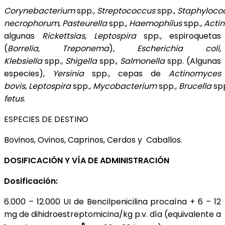
Corynebacterium
spp.,
Streptococcus
spp.,
Staphyloco
necrophorum
,
Pasteurella
spp.,
Haemophilus
spp.,
Actin
algunas
Rickettsias
,
Leptospira
spp., espiroquetas
(
Borrelia, Treponema
),
Escherichia coli,
Klebsiella
spp.,
Shigella
spp.,
Salmonella
spp. (Algunas
especies),
Yersinia
spp., cepas de
Actinomyces
bovis
,
Leptospira
spp.,
Mycobacterium
spp.,
Brucella
sp
fetus
.
ESPECIES DE DESTINO
Bovinos, Ovinos, Caprinos, Cerdos y Caballos.
DOSIFICACIÓN Y VÍA DE ADMINISTRACIÓN
Dosificación:
6.000 – 12.000 UI de Bencilpenicilina procaína + 6 – 12
mg de dihidroestreptomicina/kg p.v. día (equivalente a