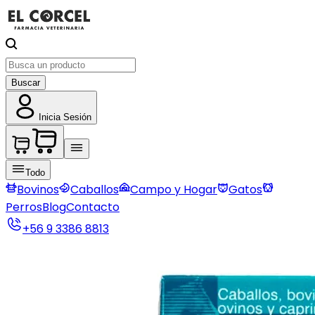
Buscar
Inicia Sesión
Todo
Bovinos
Caballos
Campo y Hogar
Gatos
Perros
Blog
Contacto
+56 9 3386 8813