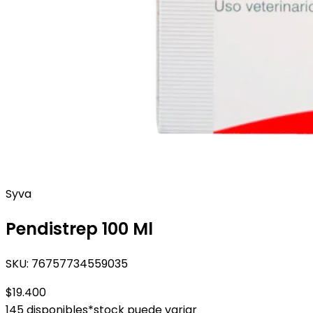
Syva
Pendistrep 100 Ml
SKU:
76757734559035
$19.400
145 disponibles
*stock puede variar