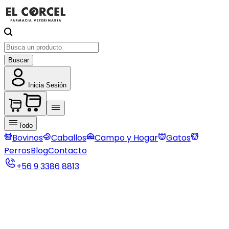
Buscar
Inicia Sesión
Todo
Bovinos
Caballos
Campo y Hogar
Gatos
Perros
Blog
Contacto
+56 9 3386 8813