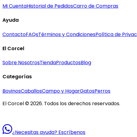
Mi Cuenta
Historial de Pedidos
Carro de Compras
Ayuda
Contacto
FAQs
Términos y Condiciones
Política de Priva
El Corcel
Sobre Nosotros
Tienda
Productos
Blog
Categorías
Bovinos
Caballos
Campo y Hogar
Gatos
Perros
El Corcel © 2026. Todos los derechos reservados.
¿Necesitas ayuda? Escríbenos