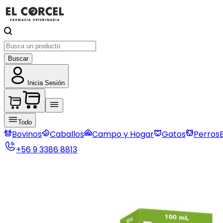
Buscar
Inicia Sesión
Todo
Bovinos
Caballos
Campo y Hogar
Gatos
Perros
+56 9 3386 8813