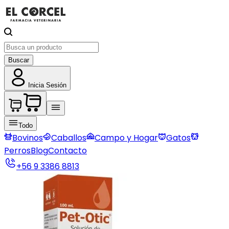
Buscar
Inicia Sesión
Todo
Bovinos
Caballos
Campo y Hogar
Gatos
Perros
Blog
Contacto
+56 9 3386 8813