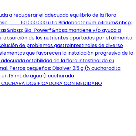
da a recuperar el adecuado equilibrio de la flora
p;………… 50.000.000 u.f.c.Bifidobacterium bifidum&nbsp;
sticas&nbsp; Bio-Power®&nbsp;mantiene y/o ayuda a
 absorción de los nutrientes aportados por el alimento.
lución de problemas gastrointestinales de diverso
elementos que favorecen la instalación progresiva de la
decuada estabilidad de la flora intestinal de su
mal. Perros pequeños: Disolver 2,5 g (½ cucharadita
) en 15 mL de agua (1 cucharada
CLUYE CUCHARA DOSIFICADORA CON MEDIDANO