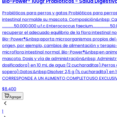
Bio-Power® 100gr Probióticos - Salud Digesti
Probióticos para perros y gatos Probióticos para perros
intestinal normalde su mascota. Composición&nbsp; Cad
……………50.000.000 u.f.c.Enterococcus faecium………………….50.0
recuperar el adecuado equilibrio de la flora intestinal
Bio-Power®&nbsp;aporta microorganismos propios del ap
origen, por ejemplo, cambios de alimentación y terapia
microflora intestinal normal. Bio-Power®&nbsp;en animale
mascota. Dosis y vía de administración&nbsp; Administra
dosificadora) en 10 mL de agua (2 cucharaditas).Perros 
sopera).Gatos:&nbsp;Disolver 2,5 g (½ cucharadita) 
CORRESPONDE A UN ALIMENTO COMPLETOUSO EXCLUSIV
$8.400
Agregar
1