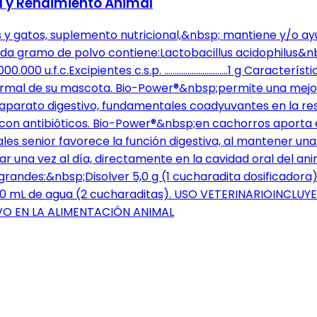
va y Rendimiento Animal
 y gatos, suplemento nutricional,&nbsp; mantiene y/o ayu
a gramo de polvo contiene:Lactobacillus acidophilus&nbs
00.000 u.f.c.Excipientes c.s.p. …………………………1 g Caracterí
 normal de su mascota. Bio-Power®&nbsp;permite una mejor
arato digestivo, fundamentales coadyuvantes en la reso
 con antibióticos. Bio-Power®&nbsp;en cachorros aporta 
s senior favorece la función digestiva, al mantener una a
r una vez al día, directamente en la cavidad oral del ani
grandes:&nbsp;Disolver 5,0 g (1 cucharadita dosificadora
en 10 mL de agua (2 cucharaditas). USO VETERINARIOIN
O EN LA ALIMENTACIÓN ANIMAL