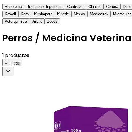
Absorbine
Boehringer Ingelheim
Centrovet
Chemie
Corona
Dife
Kawell
Kerbl
Kimbapets
Kinetic
Mecox
Medicaltek
Microsules
Veterquimica
Virbac
Zoetis
Perros / Medicina Veterinar
1 productos
Filtros