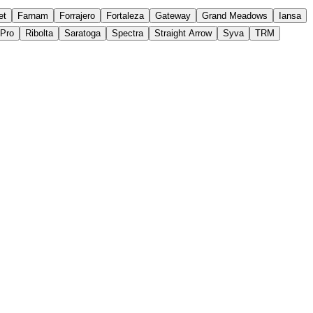
et
Farnam
Forrajero
Fortaleza
Gateway
Grand Meadows
Iansa
yPro
Ribolta
Saratoga
Spectra
Straight Arrow
Syva
TRM