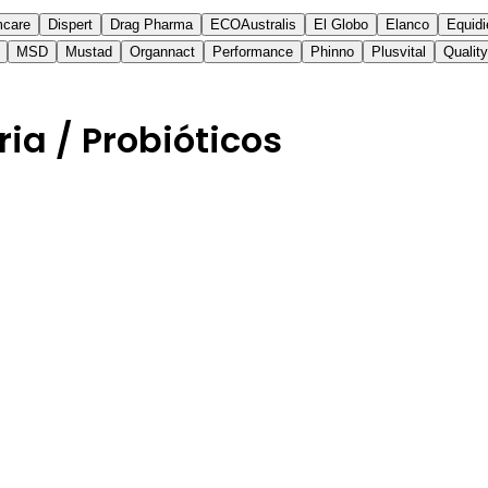
mcare
Dispert
Drag Pharma
ECOAustralis
El Globo
Elanco
Equidi
MSD
Mustad
Organnact
Performance
Phinno
Plusvital
Qualit
ia / Probióticos