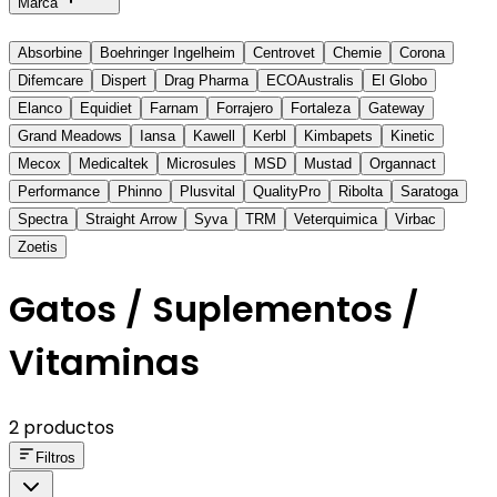
Marca
Absorbine
Boehringer Ingelheim
Centrovet
Chemie
Corona
Difemcare
Dispert
Drag Pharma
ECOAustralis
El Globo
Elanco
Equidiet
Farnam
Forrajero
Fortaleza
Gateway
Grand Meadows
Iansa
Kawell
Kerbl
Kimbapets
Kinetic
Mecox
Medicaltek
Microsules
MSD
Mustad
Organnact
Performance
Phinno
Plusvital
QualityPro
Ribolta
Saratoga
Spectra
Straight Arrow
Syva
TRM
Veterquimica
Virbac
Zoetis
Gatos / Suplementos /
Vitaminas
2 productos
Filtros