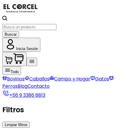
Buscar
Inicia Sesión
Todo
Bovinos
Caballos
Campo y Hogar
Gatos
Perros
Blog
Contacto
+56 9 3386 8813
Filtros
Limpiar filtros