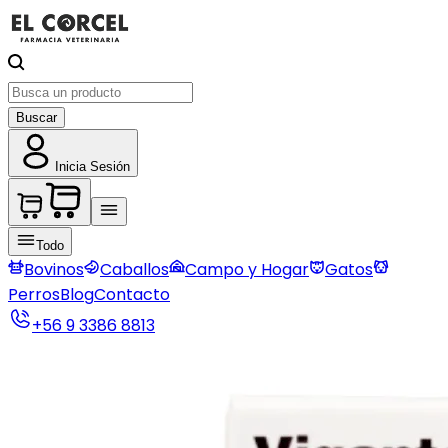
Buscar
Inicia Sesión
Todo
Bovinos
Caballos
Campo y Hogar
Gatos
Perros
Blog
Contacto
+56 9 3386 8813