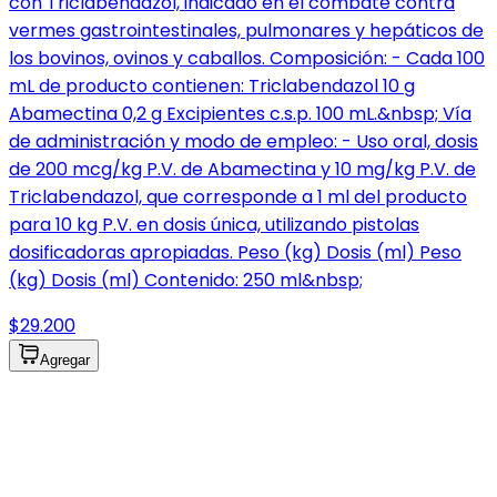
con Triclabendazol, indicado en el combate contra
vermes gastrointestinales, pulmonares y hepáticos de
los bovinos, ovinos y caballos. Composición: - Cada 100
mL de producto contienen: Triclabendazol 10 g
Abamectina 0,2 g Excipientes c.s.p. 100 mL.&nbsp; Vía
de administración y modo de empleo: - Uso oral, dosis
de 200 mcg/kg P.V. de Abamectina y 10 mg/kg P.V. de
Triclabendazol, que corresponde a 1 ml del producto
para 10 kg P.V. en dosis única, utilizando pistolas
dosificadoras apropiadas. Peso (kg) Dosis (ml) Peso
(kg) Dosis (ml) Contenido: 250 ml&nbsp;
$29.200
Agregar