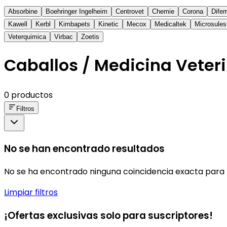
Absorbine
Boehringer Ingelheim
Centrovet
Chemie
Corona
Dife
Kawell
Kerbl
Kimbapets
Kinetic
Mecox
Medicaltek
Microsules
Veterquimica
Virbac
Zoetis
Caballos / Medicina Veteri
0 productos
Filtros
No se han encontrado resultados
No se ha encontrado ninguna coincidencia exacta para 
Limpiar filtros
¡Ofertas exclusivas solo para suscriptores!