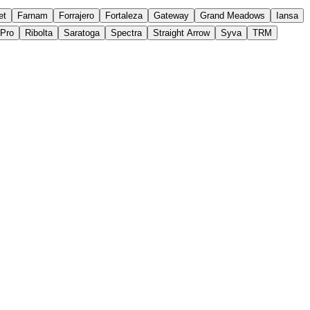
et
Farnam
Forrajero
Fortaleza
Gateway
Grand Meadows
Iansa
yPro
Ribolta
Saratoga
Spectra
Straight Arrow
Syva
TRM