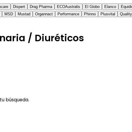
mcare
Dispert
Drag Pharma
ECOAustralis
El Globo
Elanco
Equidi
MSD
Mustad
Organnact
Performance
Phinno
Plusvital
Qualit
naria / Diuréticos
tu búsqueda.