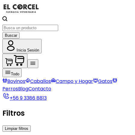
Buscar
Inicia Sesión
Todo
Bovinos
Caballos
Campo y Hogar
Gatos
Perros
Blog
Contacto
+56 9 3386 8813
Filtros
Limpiar filtros