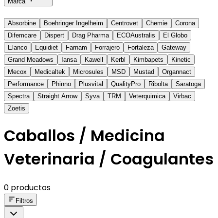
Marca
Absorbine
Boehringer Ingelheim
Centrovet
Chemie
Corona
Difemcare
Dispert
Drag Pharma
ECOAustralis
El Globo
Elanco
Equidiet
Farnam
Forrajero
Fortaleza
Gateway
Grand Meadows
Iansa
Kawell
Kerbl
Kimbapets
Kinetic
Mecox
Medicaltek
Microsules
MSD
Mustad
Organnact
Performance
Phinno
Plusvital
QualityPro
Ribolta
Saratoga
Spectra
Straight Arrow
Syva
TRM
Veterquimica
Virbac
Zoetis
Caballos / Medicina
Veterinaria / Coagulantes
0 productos
Filtros