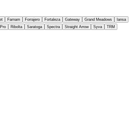
et
Farnam
Forrajero
Fortaleza
Gateway
Grand Meadows
Iansa
yPro
Ribolta
Saratoga
Spectra
Straight Arrow
Syva
TRM