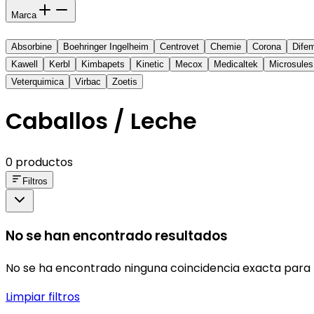
Marca
Absorbine
Boehringer Ingelheim
Centrovet
Chemie
Corona
Dife
Kawell
Kerbl
Kimbapets
Kinetic
Mecox
Medicaltek
Microsules
Veterquimica
Virbac
Zoetis
Caballos / Leche
0 productos
Filtros
No se han encontrado resultados
No se ha encontrado ninguna coincidencia exacta para 
Limpiar filtros