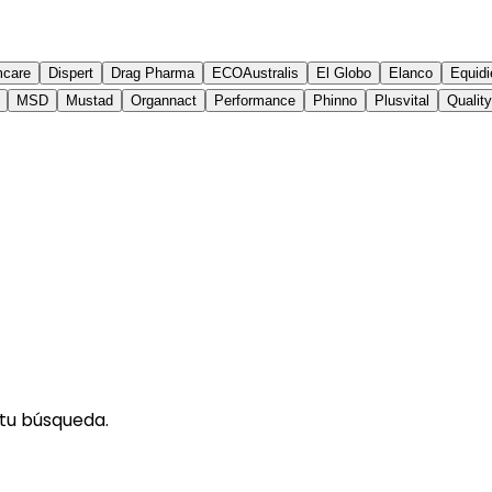
mcare
Dispert
Drag Pharma
ECOAustralis
El Globo
Elanco
Equidi
MSD
Mustad
Organnact
Performance
Phinno
Plusvital
Qualit
tu búsqueda.