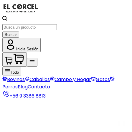
Buscar
Inicia Sesión
Todo
Bovinos
Caballos
Campo y Hogar
Gatos
Perros
Blog
Contacto
+56 9 3386 8813