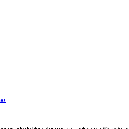
nes
yor estado de bienestar a aves y equinos, modificando las