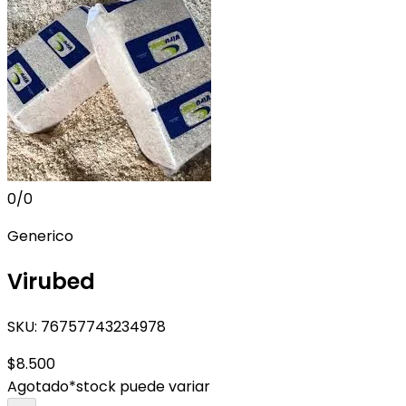
0
/
0
Generico
Virubed
SKU:
76757743234978
$8.500
Agotado
*stock puede variar