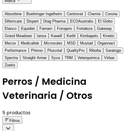
Marca
Absorbine
Boehringer Ingelheim
Centrovet
Chemie
Corona
Difemcare
Dispert
Drag Pharma
ECOAustralis
El Globo
Elanco
Equidiet
Farnam
Forrajero
Fortaleza
Gateway
Grand Meadows
Iansa
Kawell
Kerbl
Kimbapets
Kinetic
Mecox
Medicaltek
Microsules
MSD
Mustad
Organnact
Performance
Phinno
Plusvital
QualityPro
Ribolta
Saratoga
Spectra
Straight Arrow
Syva
TRM
Veterquimica
Virbac
Zoetis
Perros / Medicina
Veterinaria / Otros
5 productos
Filtros