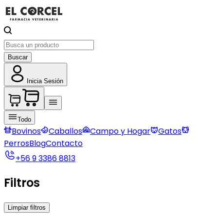
Buscar
Inicia Sesión
Todo
Bovinos
Caballos
Campo y Hogar
Gatos
Perros
Blog
Contacto
+56 9 3386 8813
Filtros
Limpiar filtros