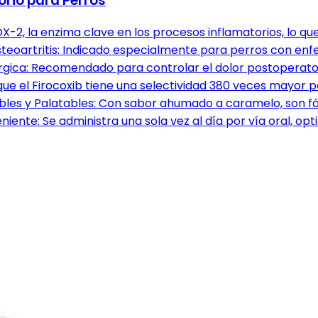
rio para Perros
X-2, la enzima clave en los procesos inflamatorios, lo que 
Osteoartritis: Indicado especialmente para perros con en
úrgica: Recomendado para controlar el dolor postoperatori
que el Firocoxib tiene una selectividad 380 veces mayor 
bles y Palatables: Con sabor ahumado a caramelo, son fác
eniente: Se administra una sola vez al día por vía oral, 