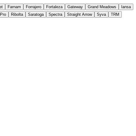
et
Farnam
Forrajero
Fortaleza
Gateway
Grand Meadows
Iansa
yPro
Ribolta
Saratoga
Spectra
Straight Arrow
Syva
TRM