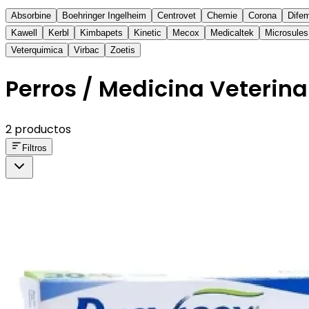
Absorbine
Boehringer Ingelheim
Centrovet
Chemie
Corona
Dife
Kawell
Kerbl
Kimbapets
Kinetic
Mecox
Medicaltek
Microsules
Veterquimica
Virbac
Zoetis
Perros / Medicina Veterina
2 productos
Filtros