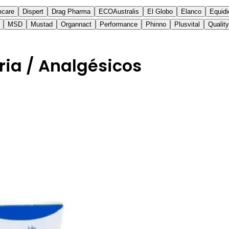
mcare
Dispert
Drag Pharma
ECOAustralis
El Globo
Elanco
Equidi
MSD
Mustad
Organnact
Performance
Phinno
Plusvital
Qualit
ria / Analgésicos