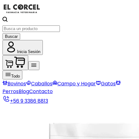
Buscar
Inicia Sesión
Todo
Bovinos
Caballos
Campo y Hogar
Gatos
Perros
Blog
Contacto
+56 9 3386 8813