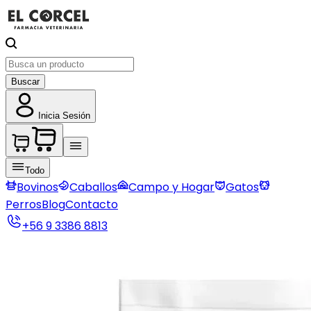
Buscar
Inicia Sesión
Todo
Bovinos
Caballos
Campo y Hogar
Gatos
Perros
Blog
Contacto
+56 9 3386 8813