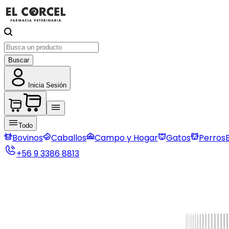
Buscar
Inicia Sesión
Todo
Bovinos
Caballos
Campo y Hogar
Gatos
Perros
+56 9 3386 8813