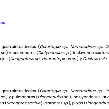
nes
gastrointestinales (
Ostertagia sp., Nematodirus sp.,
 sp.
) y pulmonares (
Dictyocaulus sp
.), incluyendo sus la
iojos (
Linognathus sp., Haematopinus sp.
) y
Oestrus ovis
.
gastrointestinales (
Ostertagia sp., Nematodirus sp.,
 sp.
) y pulmonares (
Dictyocaulus sp.
), incluyendo sus lar
na (
Sarcoptes scabiei, Psoroptes sp.
), piojos (
Linognathus