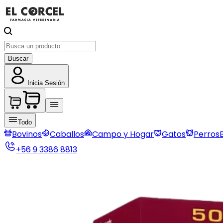
Buscar
Inicia Sesión
Todo
Bovinos
Caballos
Campo y Hogar
Gatos
Perros
+56 9 3386 8813