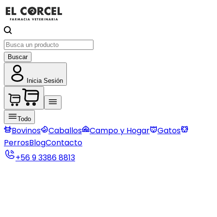
Buscar
Inicia Sesión
Todo
Bovinos
Caballos
Campo y Hogar
Gatos
Perros
Blog
Contacto
+56 9 3386 8813