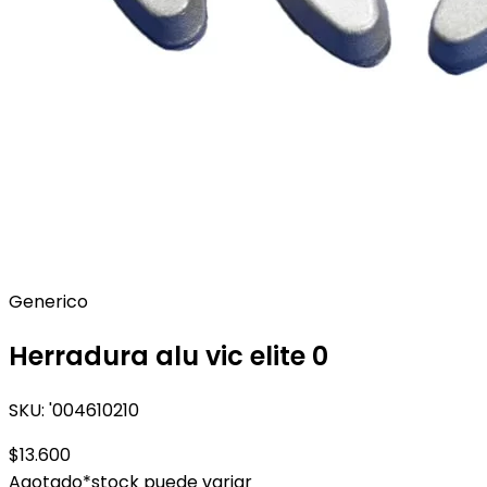
Generico
Herradura alu vic elite 0
SKU:
'004610210
$13.600
Agotado
*stock puede variar