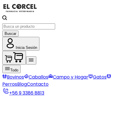
Buscar
Inicia Sesión
Todo
Bovinos
Caballos
Campo y Hogar
Gatos
Perros
Blog
Contacto
+56 9 3386 8813