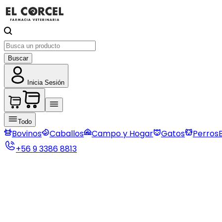
Buscar
Inicia Sesión
Todo
Bovinos
Caballos
Campo y Hogar
Gatos
Perros
+56 9 3386 8813