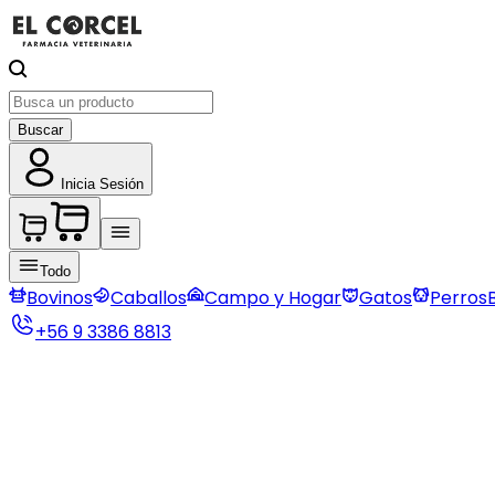
Buscar
Inicia Sesión
Todo
Bovinos
Caballos
Campo y Hogar
Gatos
Perros
+56 9 3386 8813