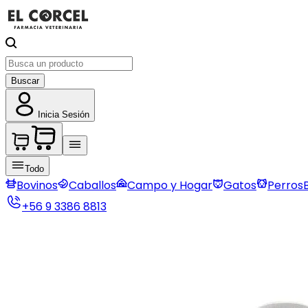
Buscar
Inicia Sesión
Todo
Bovinos
Caballos
Campo y Hogar
Gatos
Perros
+56 9 3386 8813