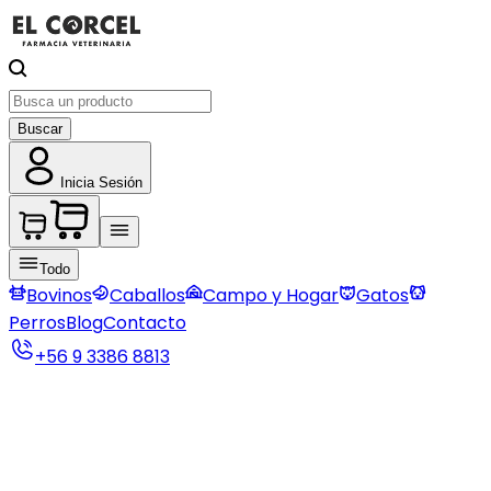
Buscar
Inicia Sesión
Todo
Bovinos
Caballos
Campo y Hogar
Gatos
Perros
Blog
Contacto
+56 9 3386 8813