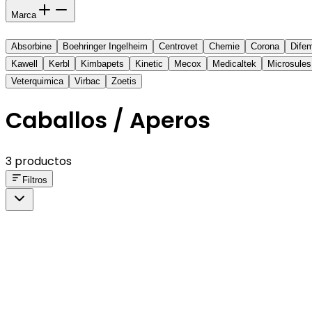
Marca
Absorbine
Boehringer Ingelheim
Centrovet
Chemie
Corona
Dife
Kawell
Kerbl
Kimbapets
Kinetic
Mecox
Medicaltek
Microsules
Veterquimica
Virbac
Zoetis
Caballos / Aperos
3 productos
Filtros