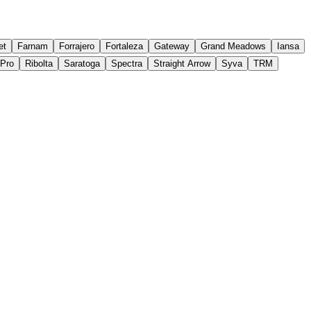
et
Farnam
Forrajero
Fortaleza
Gateway
Grand Meadows
Iansa
yPro
Ribolta
Saratoga
Spectra
Straight Arrow
Syva
TRM