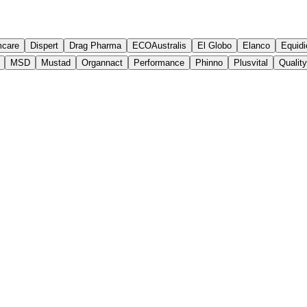
mcare
Dispert
Drag Pharma
ECOAustralis
El Globo
Elanco
Equidi
MSD
Mustad
Organnact
Performance
Phinno
Plusvital
Qualit