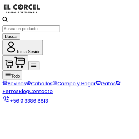
Buscar
Inicia Sesión
Todo
Bovinos
Caballos
Campo y Hogar
Gatos
Perros
Blog
Contacto
+56 9 3386 8813