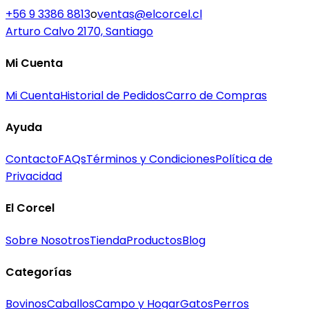
+56 9 3386 8813
o
ventas@elcorcel.cl
Arturo Calvo 2170, Santiago
Mi Cuenta
Mi Cuenta
Historial de Pedidos
Carro de Compras
Ayuda
Contacto
FAQs
Términos y Condiciones
Política de
Privacidad
El Corcel
Sobre Nosotros
Tienda
Productos
Blog
Categorías
Bovinos
Caballos
Campo y Hogar
Gatos
Perros