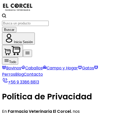
Buscar
Inicia Sesión
Todo
Bovinos
Caballos
Campo y Hogar
Gatos
Perros
Blog
Contacto
+56 9 3386 8813
Política de Privacidad
En
Farmacia Veterinaria El Corcel
, nos