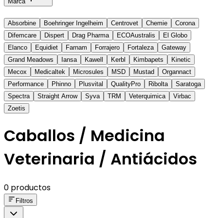
Marca
Absorbine
Boehringer Ingelheim
Centrovet
Chemie
Corona
Difemcare
Dispert
Drag Pharma
ECOAustralis
El Globo
Elanco
Equidiet
Farnam
Forrajero
Fortaleza
Gateway
Grand Meadows
Iansa
Kawell
Kerbl
Kimbapets
Kinetic
Mecox
Medicaltek
Microsules
MSD
Mustad
Organnact
Performance
Phinno
Plusvital
QualityPro
Ribolta
Saratoga
Spectra
Straight Arrow
Syva
TRM
Veterquimica
Virbac
Zoetis
Caballos / Medicina
Veterinaria / Antiácidos
0 productos
Filtros