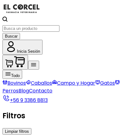
Buscar
Inicia Sesión
Todo
Bovinos
Caballos
Campo y Hogar
Gatos
Perros
Blog
Contacto
+56 9 3386 8813
Filtros
Limpiar filtros